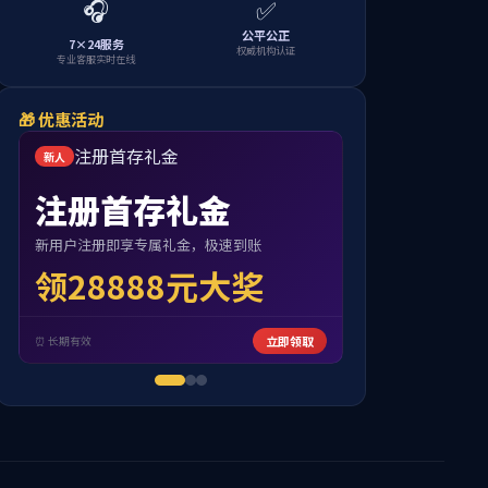
前位置是：
首页
->
教学项目
->
本科
->
下载专区（教师）