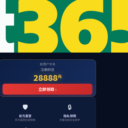
Sport体育官网入口
实验中心
综合管理
人才招聘
研究
国际交流
校友之家
党群天地
ENGLISH