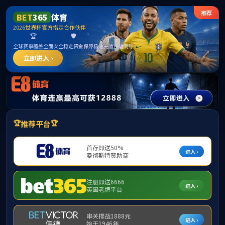
VSport - 胜利因您更精彩世界杯官网
学院概况
院长寄语