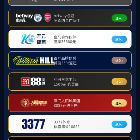
学术型硕士
本科
通知公告
专业介绍
招生信息
下载专区（教师）
下载专区（学生）
专业型硕士
教学成果