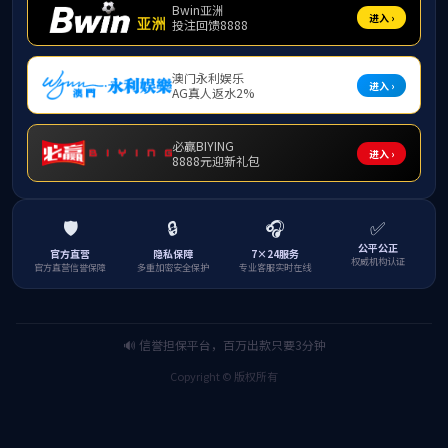
学术会议
我院承办国家自然科学基金委员会管理科学部区
域经济高质量发展研讨会暨“十五五”学科战略研
讨会
作者：王潇
编辑：王潇
发布时间：2025年11月02日 12:43
10月31日，由国家自然科学基金委员会管理科学部主办，VSport体育官网入口、厦门大学
承办，钦州市人民政府协办的国家自然科学基金委员会管理科学部区域经济高质量发展研讨会
暨“十五五”学科战略研讨会在钦州召开。中国科学院院士彭建兵等专家受邀参会并作主题报
告。国家自然科学基金委员会副主任江松，VSport体育官网入口党委书记李国忠，钦州市委副
书记、市长，中马钦州产业园区管委会主任李玉成出席开幕式并致辞。钦州市人民政府副市长
王文泽主持开幕式。
战略研讨会现场
江松在致辞中指出，自然科学基金委高度重视区域协同发展战略。近年来，通过区域创新
发展联合基金重要举措，发挥科学基金的导向作用，汇聚全国优势科研力量，围绕国家重大战
略需求，推动跨区域、跨部门协调创新，切实提升区域自主创新能力。面向“十五五”时期，自
然科学基金委积极谋划学科发展规划，坚持将国家重大战略需求与科学前沿探索相结合，实现