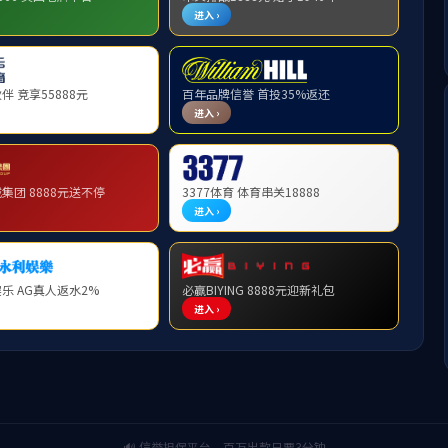
当前位
公告资讯
06
【重要公告】请各位考生知悉
2026-03
13
正风育人守初心 凝心聚力育英才|VSport体育研究生
顺利召开
2026-01
19
VSport体育2025级专业学位硕士研究生校外行业合作
2025-09