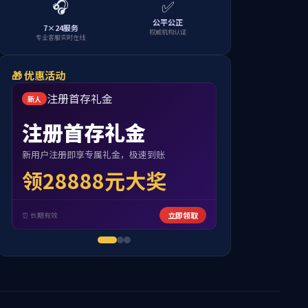
置是：
首页
->
教学项目
->
专业型硕士
->
MBA
->
公告资讯
导师师德师风专题教育暨论文指导经验分享会
导师名单公示