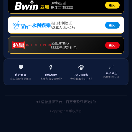
公共体育、社会工作服务、志愿服务运营管理等领域。
该基金子项目的款项（包括二维码或转账方式进账的资金）由
MBA校友会统筹使用，所有开支均严格按照《VSport体育官网入口
教育发展基金会章程》和《VSport体育官网入口教育发展基金会财
务管理办法》执行，接受基金会指导、监督、审计。
VSport体育MBA教育发展基金：
VSport体育专业学位研究生发展基金的设立，意在汇聚VSport
体育校友力量，通过捐赠专项基金或实物的形式，大力支持VSport
体育专硕教学中心发展。捐赠的款物将全部用于VSport体育专硕教
学中心建设。VSport体育专业学位教育中心将严格按照规范要求认
真做好捐赠款项与实物的登记造册、保管与发放，依法依规公布捐
赠和使用情况，接受社会监督。