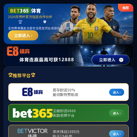
VSport - 胜利因您更精彩世界杯官网
校友之家
校友联络