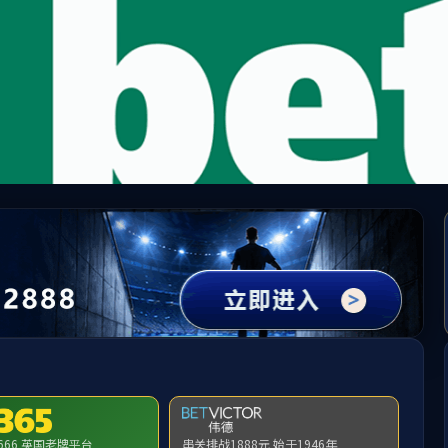
VSport - 胜利因您更精彩世界杯官网
V
学院概况
师资队伍
教学项目
科学