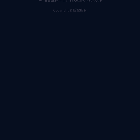
（3）能源与气候政策建模；
（4）能源与气候大模型建模；
（5）等等。
2.主讲专家
（1）张炳（国家杰出青年科学基金获得者，南京大学/
（2）王群伟（国家万人社科领军入选者，南京航空航
（3）孙传旺（长江学者特聘教授，厦门大学博导）
（4）姬强（国家优秀青年科学基金获得者，中国科学
（5）李佳硕（国家优秀青年科学基金获得者，山东大
3.时间节点
报名截止时间：2026年5月7日24:00，请填写报名表（
报名邮箱：gsglxyky@gxu.edu.cn
联系人：罗培坤
联系电话：0771-3232887
报到时间：2026年5月8日9:00-12:00
报到地址：南宁永恒朗悦酒店