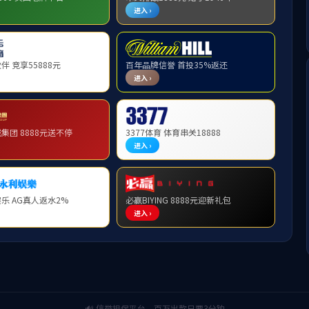
通知公告
第二届中国能源经济与管理研究前沿研讨会暨2026年能
作者：
编辑：王潇
发布时间：2026年0
为加强我国能源经济与管理研究方法的规范性和科学性
与优秀研究生的研究能力，扩大能源经济与管理学科影响力，V
第二届“中国能源经济与管理研究前沿研讨会”、5月10日举
1.会议主要内容
（1）能源与气候经济建模；
（2）能源与气候金融建模；