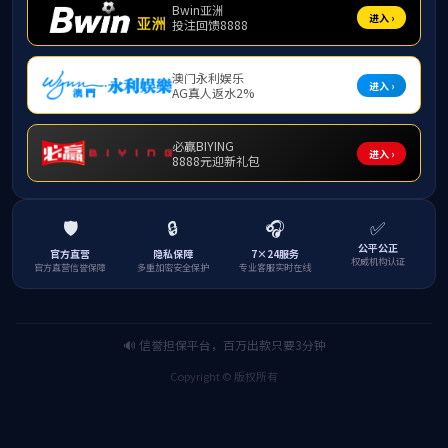
通知公告
出版项目定向采购公示
作者：
编辑：王潇
发布时间：2025年12月05日 17:03
一、项目信息
采购人：VSport体育官网入口
申购部门：VSport体育
项目名称：出版专著《碳市场多维评估与机制设计：方法与实证》
采购组织类型：非政府采购自行采购
拟采用的采购方式：定向采购
服务数量：
1
预算金额
(元)：160000.00
单位：
1项
定向采购申请理由：中国科技出版传媒股份有限公司（科学出版社）是国内领先的科技
类学术出版机构，在自然科学、工程技术及交叉学科领域享有极高声誉，尤其在经济学、管理
学及能源环境类专著出版方面具有权威性和专业性。其编辑团队学术背景扎实、经验丰富，能
够有效保障著作的学术严谨性、内容准确性与出版质量。选择科学出版社有利于提升该专著在